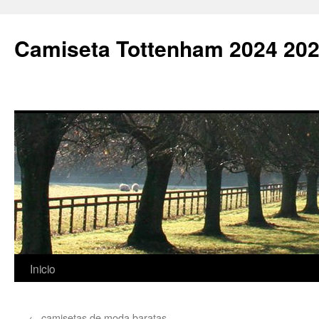
Camiseta Tottenham 2024 202
Saltar
Inicio
al
←
camisetas de moda baratas