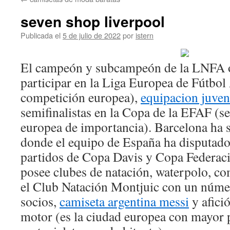
contenido
seven shop liverpool
Publicada el
5 de julio de 2022
por
istern
El campeón y subcampeón de la LNFA o
participar en la Liga Europea de Fútb
competición europea),
equipacion juve
semifinalistas en la Copa de la EFAF (
europea de importancia). Barcelona ha s
donde el equipo de España ha disputado
partidos de Copa Davis y Copa Federac
posee clubes de natación, waterpolo, c
el Club Natación Montjuic con un núme
socios,
camiseta argentina messi
y afici
motor (es la ciudad europea con mayor 