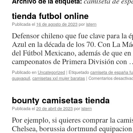
camiseta de esp
Archivo de la etiqueta:
contenido
tienda futbol online
Publicada el
16 de agosto de 2023
por
istern
Defensor chileno que fue clave para la 
Azul en la década de los 70. Con La Máq
del Fútbol Mexicano, además de que en s
campeonatos de Primera División con
Publicado en
Uncategorized
|
Etiquetado
camiseta de españa fu
guayaquil
,
camisetas xxl mujer baratas
|
Comentarios desactiva
bounty camisetas tienda
Publicada el
20 de abril de 2023
por
istern
Por ejemplo, si quieres comprar la camis
Chelsea, borussia dortmund equipacion p