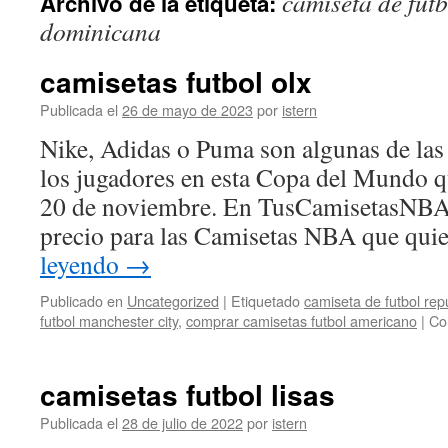
camiseta de futb
Archivo de la etiqueta:
contenido
dominicana
camisetas futbol olx
Publicada el
26 de mayo de 2023
por
istern
Nike, Adidas o Puma son algunas de las
los jugadores en esta Copa del Mundo q
20 de noviembre. En TusCamisetasNBA 
precio para las Camisetas NBA que qui
leyendo
→
Publicado en
Uncategorized
|
Etiquetado
camiseta de futbol rep
futbol manchester city
,
comprar camisetas futbol americano
|
Co
camisetas futbol lisas
Publicada el
28 de julio de 2022
por
istern