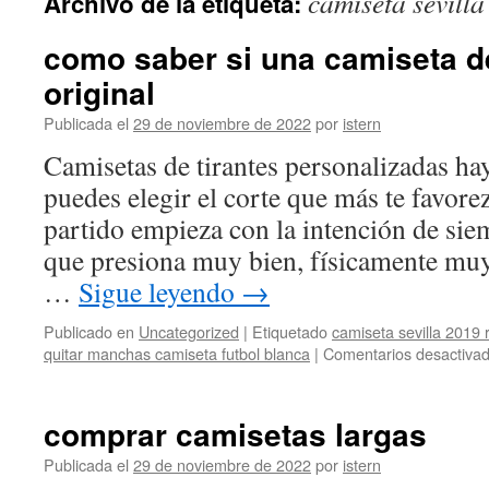
camiseta sevilla
Archivo de la etiqueta:
contenido
como saber si una camiseta de
original
Publicada el
29 de noviembre de 2022
por
istern
Camisetas de tirantes personalizadas ha
puedes elegir el corte que más te favore
partido empieza con la intención de sie
que presiona muy bien, físicamente mu
…
Sigue leyendo
→
Publicado en
Uncategorized
|
Etiquetado
camiseta sevilla 2019 
quitar manchas camiseta futbol blanca
|
Comentarios desactiva
comprar camisetas largas
Publicada el
29 de noviembre de 2022
por
istern