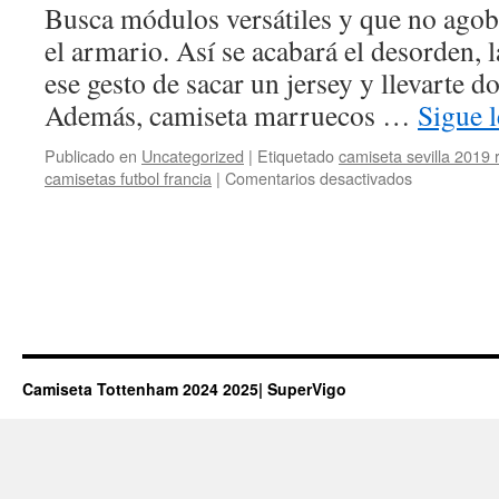
Busca módulos versátiles y que no agob
el armario. Así se acabará el desorden, 
ese gesto de sacar un jersey y llevarte dos
Además, camiseta marruecos …
Sigue 
Publicado en
Uncategorized
|
Etiquetado
camiseta sevilla 2019 
en
camisetas futbol francia
|
Comentarios desactivados
comprar
camisetas
largas
Camiseta Tottenham 2024 2025| SuperVigo