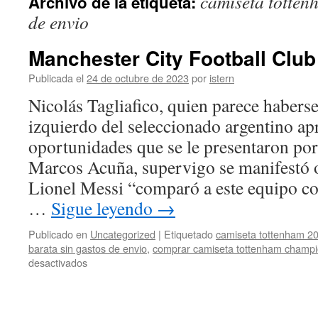
camiseta totten
Archivo de la etiqueta:
contenido
de envio
Manchester City Football Club
Publicada el
24 de octubre de 2023
por
istern
Nicolás Tagliafico, quien parece haberse
izquierdo del seleccionado argentino a
oportunidades que se le presentaron por
Marcos Acuña, supervigo se manifestó 
Lionel Messi “comparó a este equipo co
…
Sigue leyendo
→
Publicado en
Uncategorized
|
Etiquetado
camiseta tottenham 20
barata sin gastos de envio
,
comprar camiseta tottenham champ
en
desactivados
Manchester
City
Football