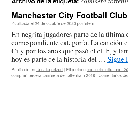
camiseta totten
Archivo de la etiqueta:
contenido
Manchester City Football Club
Publicada el
24 de octubre de 2023
por
istern
En negrita jugadores parte de la última 
correspondiente categoría. La canción 
City por los años que pasó el club, y ta
hoy es parte de la historia del …
Sigue 
Publicado en
Uncategorized
|
Etiquetado
camiseta tottenham 20
comprar
,
tercera camiseta del tottenham 2019
|
Comentarios de