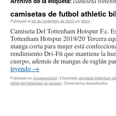
camiseta totten
Archivo de la etiqueta:
contenido
camisetas de futbol athletic b
Publicada el
24 de noviembre de 2023
por
istern
Camiseta Del Tottenham Hotspur F.c. Es
Tottenham Hotspur 2019/20 Tercera eq
manga corta para mujer está confecciona
rendimiento Dri-Fit que mantiene la hu
cuerpo, además de mangas de raglán p
leyendo
→
Publicado en
Uncategorized
|
Etiquetado
camiseta tottenham ad
en
oficial del tottenham en bogota
|
Comentarios desactivados
cami
de
futbo
athlet
bilba
bara