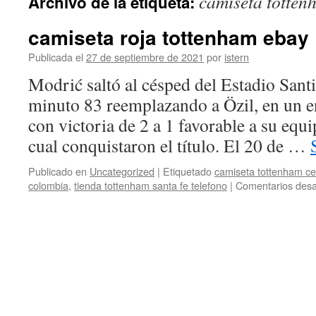
camiseta totten
Archivo de la etiqueta:
contenido
camiseta roja tottenham ebay
Publicada el
27 de septiembre de 2021
por
istern
Modrić saltó al césped del Estadio Sant
minuto 83 reemplazando a Özil, en un 
con victoria de 2 a 1 favorable a su equi
cual conquistaron el título. El 20 de …
Publicado en
Uncategorized
|
Etiquetado
camiseta tottenham ce
colombia
,
tienda tottenham santa fe telefono
|
Comentarios desa