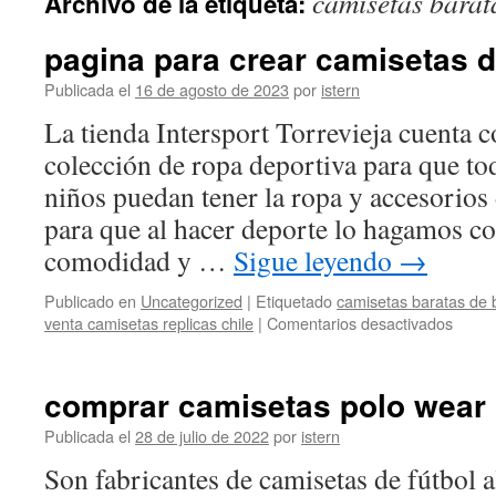
camisetas barat
Archivo de la etiqueta:
contenido
pagina para crear camisetas d
Publicada el
16 de agosto de 2023
por
istern
La tienda Intersport Torrevieja cuenta 
colección de ropa deportiva para que to
niños puedan tener la ropa y accesorios 
para que al hacer deporte lo hagamos c
comodidad y …
Sigue leyendo
→
Publicado en
Uncategorized
|
Etiquetado
camisetas baratas de 
en
venta camisetas replicas chile
|
Comentarios desactivados
pagin
para
crear
comprar camisetas polo wear
camis
de
Publicada el
28 de julio de 2022
por
istern
futbol
Son fabricantes de camisetas de fútbol 