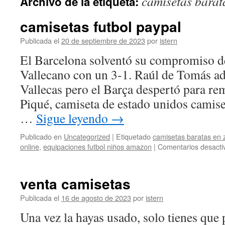
camisetas barat
Archivo de la etiqueta:
contenido
camisetas futbol paypal
Publicada el
20 de septiembre de 2023
por
istern
El Barcelona solventó su compromiso de
Vallecano con un 3-1. Raúl de Tomás ad
Vallecas pero el Barça despertó para re
Piqué, camiseta de estado unidos camis
…
Sigue leyendo
→
Publicado en
Uncategorized
|
Etiquetado
camisetas baratas en
online
,
equipaciones futbol niños amazon
|
Comentarios desacti
venta camisetas
Publicada el
16 de agosto de 2023
por
istern
Una vez la hayas usado, solo tienes que 