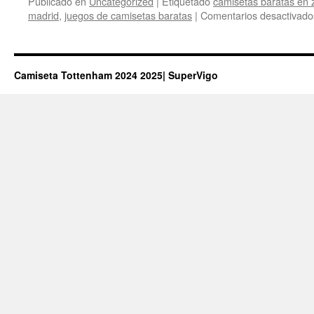
Publicado en
Uncategorized
|
Etiquetado
camisetas baratas en
madrid
,
juegos de camisetas baratas
|
Comentarios desactivado
Camiseta Tottenham 2024 2025| SuperVigo