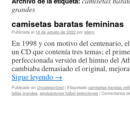
camisetas barat
Archivo de la etiqueta:
contenido
grandes
camisetas baratas femininas
Publicada el
18 de agosto de 2022
por
istern
En 1998 y con motivo del centenario, el
un CD que contenía tres temas; el prime
perfeccionada versión del himno del Ath
cambiaba demasiado el original, mejor
Sigue leyendo
→
Publicado en
Uncategorized
|
Etiquetado
camisetas baratas celt
tallas grandes
,
equipaciones futbol selecciones
|
Comentarios de