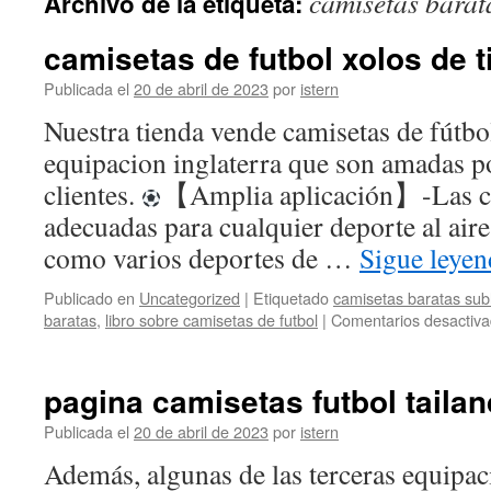
camisetas barat
Archivo de la etiqueta:
contenido
camisetas de futbol xolos de t
Publicada el
20 de abril de 2023
por
istern
Nuestra tienda vende camisetas de fútbol
equipacion inglaterra que son amadas po
clientes.
【Amplia aplicación】-Las ca
adecuadas para cualquier deporte al aire 
como varios deportes de …
Sigue leye
Publicado en
Uncategorized
|
Etiquetado
camisetas baratas sub
baratas
,
libro sobre camisetas de futbol
|
Comentarios desactiv
pagina camisetas futbol tailan
Publicada el
20 de abril de 2023
por
istern
Además, algunas de las terceras equipa