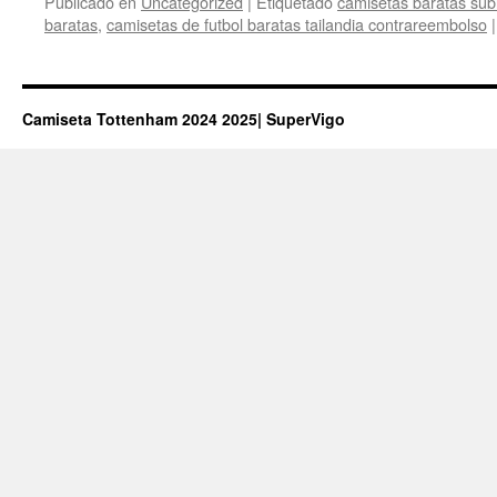
Publicado en
Uncategorized
|
Etiquetado
camisetas baratas sub
baratas
,
camisetas de futbol baratas tailandia contrareembolso
|
Camiseta Tottenham 2024 2025| SuperVigo