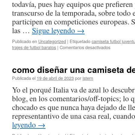
todavía, pues hay equipos que prefieren 
transcurso de la temporada, sobre todo 
participen en competiciones europeas. 
las …
Sigue leyendo
→
Publicado en
Uncategorized
|
Etiquetado
camiseta futbol juvent
en
trajes de futbol baratos
|
Comentarios desactivados
pagina
camisetas
futbol
como diseñar una camiseta de 
tailandia
Publicada el
19 de abril de 2023
por
istern
Yo el porqué Italia va de azul lo descub
blog, en los comentarios/off-topics; lo
chocado es que nunca haya dejado de lle
representantivo de una casa real, cuand
leyendo
→