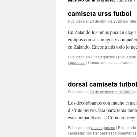
contenido
camiseta urss futbol
Publicada el
20 de abril de 2023
por
ister
En Zalando los niños pueden elegir 
equipos con sus amigos y compañero
en Zalando. Encontrarás todo lo n
Publicado en
Uncategorized
|
Etiquetado
en
japonesas
|
Comentarios desactivados
ca
ur
fut
dorsal camiseta futbo
Publicada el
29 de noviembre de 2022
po
Los decorábamos con mucho esmero,
disfrute previo. Esa parte tenía ta
esos preparativos. «¿Cómo consegu
Publicado en
Uncategorized
|
Etiquetado
camisetas hollister baratas
|
Comentarios