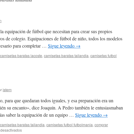
n
la equipación de fútbol que necesitan para crear sus propios
s de colegio. Equipaciones de fútbol de niño, todos los modelos
ecesario para completar …
Sigue leyendo
→
camisetas baratas lacoste
,
camisetas baratas tailandia
,
camisetas futbol
miseta
ss
bol
l
r
istern
 para que quedaran todos iguales, y esa preparación era un
mbién su encanto», dice Joaquín. A Pedro también le entusiasmaban
ías saber la equipación de un equipo …
Sigue leyendo
→
camisetas baratas tailandia
,
camisetas futbol futbolmania
,
comprar
en
 desactivados