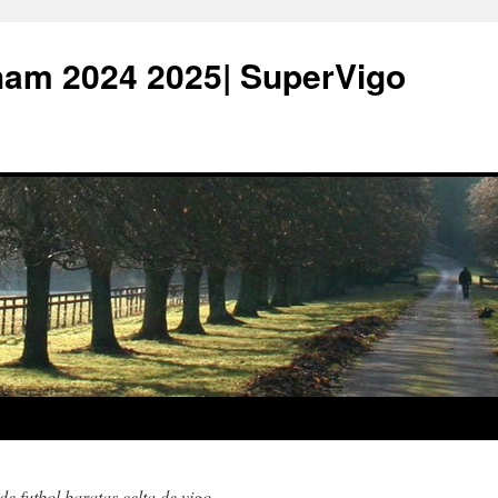
ham 2024 2025| SuperVigo
de futbol baratas celta de vigo