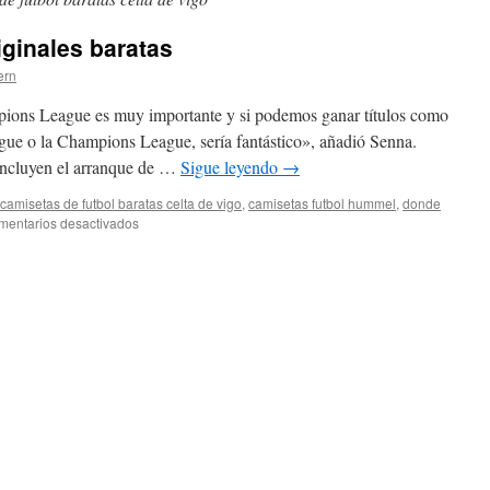
ginales baratas
ern
pions League es muy importante y si podemos ganar títulos como
gue o la Champions League, sería fantástico», añadió Senna.
incluyen el arranque de …
Sigue leyendo
→
camisetas de futbol baratas celta de vigo
,
camisetas futbol hummel
,
donde
en
mentarios desactivados
comprar
camisetas
originales
baratas