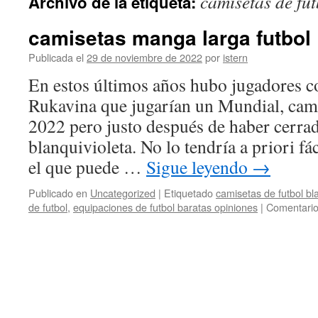
camisetas de fut
Archivo de la etiqueta:
contenido
camisetas manga larga futbol
Publicada el
29 de noviembre de 2022
por
istern
En estos últimos años hubo jugadores 
Rukavina que jugarían un Mundial, cami
2022 pero justo después de haber cerrad
blanquivioleta. No lo tendría a priori fáci
el que puede …
Sigue leyendo
→
Publicado en
Uncategorized
|
Etiquetado
camisetas de futbol bl
de futbol
,
equipaciones de futbol baratas opiniones
|
Comentario