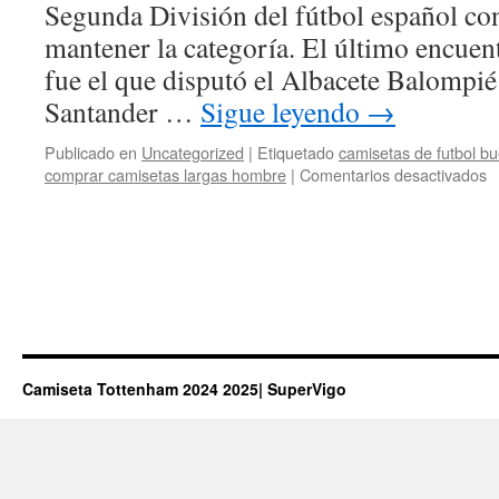
Segunda División del fútbol español con
mantener la categoría. El último encuen
fue el que disputó el Albacete Balompié
Santander …
Sigue leyendo
→
Publicado en
Uncategorized
|
Etiquetado
camisetas de futbol b
e
comprar camisetas largas hombre
|
Comentarios desactivados
c
c
z
Camiseta Tottenham 2024 2025| SuperVigo