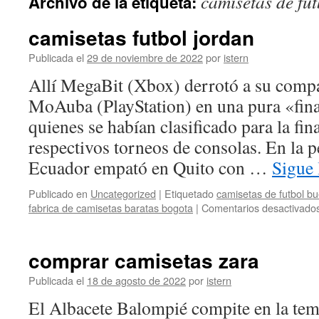
camisetas de fu
Archivo de la etiqueta:
contenido
camisetas futbol jordan
Publicada el
29 de noviembre de 2022
por
istern
Allí MegaBit (Xbox) derrotó a su comp
MoAuba (PlayStation) en una pura «fin
quienes se habían clasificado para la fina
respectivos torneos de consolas. En la p
Ecuador empató en Quito con …
Sigue
Publicado en
Uncategorized
|
Etiquetado
camisetas de futbol b
fabrica de camisetas baratas bogota
|
Comentarios desactivado
comprar camisetas zara
Publicada el
18 de agosto de 2022
por
istern
El Albacete Balompié compite en la te