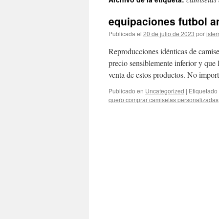
contenido
equipaciones futbol 
Publicada el
20 de julio de 2023
por
ister
Reproducciones idénticas de camiset
precio sensiblemente inferior y que 
venta de estos productos. No impor
Publicado en
Uncategorized
|
Etiquetado
quero comprar camisetas personalizadas