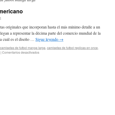
americano
n
as originales que incorporan hasta el más mínimo detalle a un
llegan a representar la décima parte del comercio mundial de la
ta cuál es el diseño …
Sigue leyendo
→
camisetas de futbol manga larga
,
camisetas de futbol replicas en once
,
en
|
Comentarios desactivados
equipaciones
futbol
americano