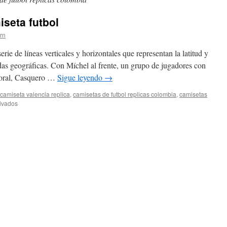
seta futbol
ern
rie de líneas verticales y horizontales que representan la latitud y
das geográficas. Con Míchel al frente, un grupo de jugadores con
oral, Casquero …
Sigue leyendo
→
camiseta valencia replica
,
camisetas de futbol replicas colombia
,
camisetas
en
ivados
estampar
nombre
camiseta
futbol