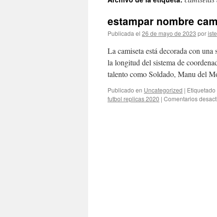
contenido
estampar nombre cami
Publicada el
26 de mayo de 2023
por
ist
La camiseta está decorada con una se
la longitud del sistema de coordena
talento como Soldado, Manu del M
Publicado en
Uncategorized
|
Etiquetado
futbol replicas 2020
|
Comentarios desact