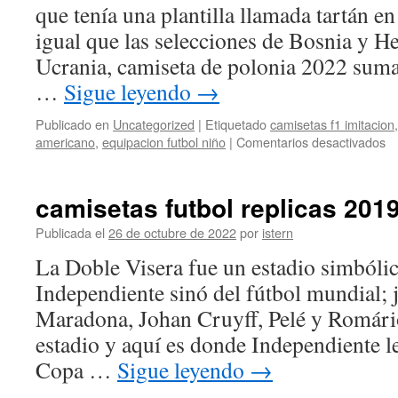
que tenía una plantilla llamada tartán en 
igual que las selecciones de Bosnia y H
Ucrania, camiseta de polonia 2022 sumad
…
Sigue leyendo
→
Publicado en
Uncategorized
|
Etiquetado
camisetas f1 imitacion
e
americano
,
equipacion futbol niño
|
Comentarios desactivados
ca
d
fu
camisetas futbol replicas 201
re
ex
Publicada el
26 de octubre de 2022
por
istern
ba
La Doble Visera fue un estadio simbólic
e
e
Independiente sinó del fútbol mundial;
Maradona, Johan Cruyff, Pelé y Romário
estadio y aquí es donde Independiente lev
Copa …
Sigue leyendo
→