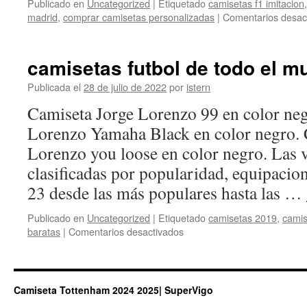
Publicado en
Uncategorized
|
Etiquetado
camisetas f1 imitacion
madrid
,
comprar camisetas personalizadas
|
Comentarios desac
camisetas futbol de todo el 
Publicada el
28 de julio de 2022
por
istern
Camiseta Jorge Lorenzo 99 en color neg
Lorenzo Yamaha Black en color negro. 
Lorenzo you loose en color negro. Las v
clasificadas por popularidad, equipacio
23 desde las más populares hasta las …
Publicado en
Uncategorized
|
Etiquetado
camisetas 2019
,
camis
en
baratas
|
Comentarios desactivados
camisetas
futbol
de
todo
Camiseta Tottenham 2024 2025| SuperVigo
el