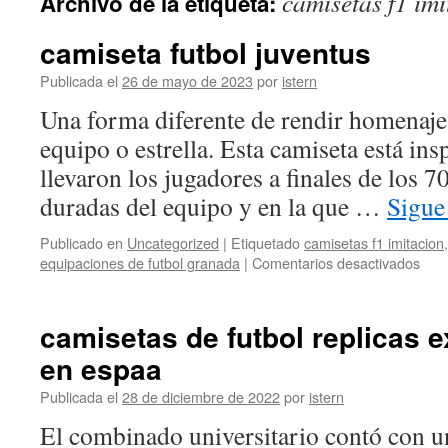
camisetas f1 imi
Archivo de la etiqueta:
contenido
camiseta futbol juventus
Publicada el
26 de mayo de 2023
por
istern
Una forma diferente de rendir homenaje
equipo o estrella. Esta camiseta está ins
llevaron los jugadores a finales de los 7
duradas del equipo y en la que …
Sigue
Publicado en
Uncategorized
|
Etiquetado
camisetas f1 imitacion
en
equipaciones de futbol granada
|
Comentarios desactivados
cami
futb
juve
camisetas de futbol replicas 
en espaa
Publicada el
28 de diciembre de 2022
por
istern
El combinado universitario contó con u