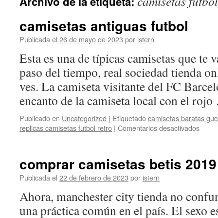
camisetas futbo
Archivo de la etiqueta:
contenido
camisetas antiguas futbol
Publicada el
26 de mayo de 2023
por
istern
Esta es una de típicas camisetas que te 
paso del tiempo, real sociedad tienda on
ves. La camiseta visitante del FC Barcel
encanto de la camiseta local con el roj
Publicado en
Uncategorized
|
Etiquetado
camisetas baratas guc
en
replicas camisetas futbol retro
|
Comentarios desactivados
camis
antig
futbol
comprar camisetas betis 2019
Publicada el
22 de febrero de 2023
por
istern
Ahora, manchester city tienda no confu
una práctica común en el país. El sexo 