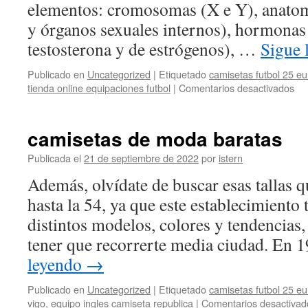
elementos: cromosomas (X e Y), anatomí
y órganos sexuales internos), hormonas 
testosterona y de estrógenos), …
Sigue 
Publicado en
Uncategorized
|
Etiquetado
camisetas futbol 25 eu
en
tienda online equipaciones futbol
|
Comentarios desactivados
co
ca
bet
camisetas de moda baratas
20
Publicada el
21 de septiembre de 2022
por
istern
Además, olvídate de buscar esas tallas q
hasta la 54, ya que este establecimiento t
distintos modelos, colores y tendencias,
tener que recorrerte media ciudad. En
leyendo
→
Publicado en
Uncategorized
|
Etiquetado
camisetas futbol 25 eu
vigo
,
equipo ingles camiseta republica
|
Comentarios desactivad