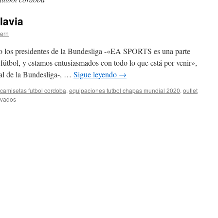
lavia
tern
o los presidentes de la Bundesliga -«EA SPORTS es una parte
 fútbol, y estamos entusiasmados con todo lo que está por venir»,
al de la Bundesliga-, …
Sigue leyendo
→
camisetas futbol cordoba
,
equipaciones futbol chapas mundial 2020
,
outlet
en
ivados
camiseta
futbol
yugoslavia