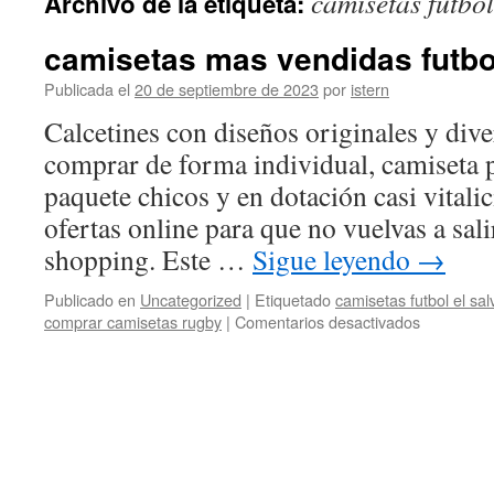
camisetas futbol
Archivo de la etiqueta:
contenido
camisetas mas vendidas futbo
Publicada el
20 de septiembre de 2023
por
istern
Calcetines con diseños originales y div
comprar de forma individual, camiseta 
paquete chicos y en dotación casi vitali
ofertas online para que no vuelvas a sali
shopping. Este …
Sigue leyendo
→
Publicado en
Uncategorized
|
Etiquetado
camisetas futbol el sal
en
comprar camisetas rugby
|
Comentarios desactivados
camisetas
mas
vendidas
futbol
2017