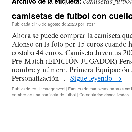
camisetas futbol
Archivo de la etiqueta:
contenido
camisetas de futbol con cuell
Publicada el
16 de agosto de 2023
por
istern
Ahora se puede comprar la camiseta que
Alonso en la foto por 15 euros cuando 
costaba 44 euros. Camiseta Juventus 2
Pre-Match (EDICIÓN JUGADOR) Perso
nombre y número. Primera Equipación 
Personalización …
Sigue leyendo
→
Publicado en
Uncategorized
|
Etiquetado
camisetas baratas vini
e
nombre en una camiseta de futbol
|
Comentarios desactivados
c
d
fu
c
c