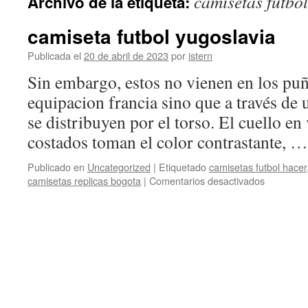
camisetas futbo
Archivo de la etiqueta:
contenido
camiseta futbol yugoslavia
Publicada el
20 de abril de 2023
por
istern
Sin embargo, estos no vienen en los puño
equipacion francia sino que a través de 
se distribuyen por el torso. El cuello e
costados toman el color contrastante, 
Publicado en
Uncategorized
|
Etiquetado
camisetas futbol hacer
en
camisetas replicas bogota
|
Comentarios desactivados
camiseta
futbol
yugoslavi