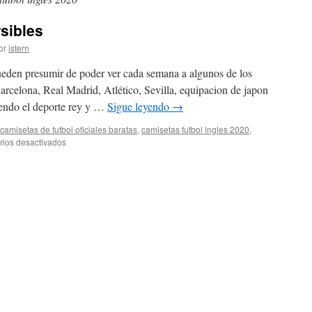
rsibles
or
istern
pueden presumir de poder ver cada semana a algunos de los
celona, Real Madrid, Atlético, Sevilla, equipacion de japon
iendo el deporte rey y …
Sigue leyendo
→
camisetas de futbol oficiales baratas
,
camisetas futbol ingles 2020
,
en
ios desactivados
camisetas
futbol
reversibles