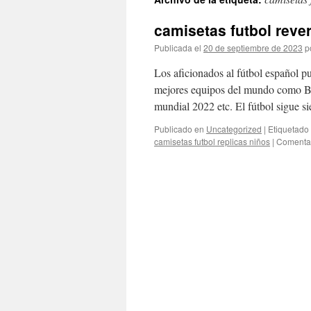
contenido
camisetas futbol reve
Publicada el
20 de septiembre de 2023
p
Los aficionados al fútbol español 
mejores equipos del mundo como Bar
mundial 2022 etc. El fútbol sigue s
Publicado en
Uncategorized
|
Etiquetado
camisetas futbol replicas niños
|
Comentar