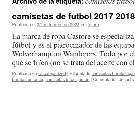
camisetas futbo
Archivo de la etiqueta:
contenido
camisetas de futbol 2017 2018
Publicada el
22 de febrero de 2023
por
istern
La marca de ropa Castore se especializa
fútbol y es el patrocinador de las equip
Wolverhampton Wanderers. Todo por el 
que se fríen (no se trata del aceite con 
Publicado en
Uncategorized
|
Etiquetado
camisetas baratas spor
baratas en once
,
camisetas futbol jamon
|
Comentarios desacti