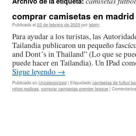
camisetas futbol
Archivo de la etiqueta:
contenido
comprar camisetas en madrid
Publicada el
22 de febrero de 2023
por
istern
Para ayudar a los turistas, las Autoridad
Tailandia publicaron un pequeño fascícu
and Dont´s in Thailand” (Lo que se pued
puede hacer en Tailandia). Un IPad com
Sigue leyendo
→
Publicado en
Uncategorized
|
Etiquetado
camisetas de futbol b
niños replicas
,
comprar camisetas premier league
|
Comentarios