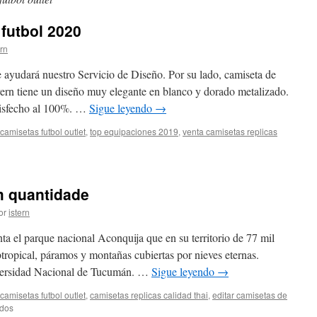
futbol 2020
ern
 ayudará nuestro Servicio de Diseño. Por su lado, camiseta de
ern tiene un diseño muy elegante en blanco y dorado metalizado.
isfecho al 100%. …
Sigue leyendo
→
camisetas futbol outlet
,
top equipaciones 2019
,
venta camisetas replicas
res
rmes
m quantidade
or
istern
unta el parque nacional Aconquija que en su territorio de 77 mil
btropical, páramos y montañas cubiertas por nieves eternas.
versidad Nacional de Tucumán. …
Sigue leyendo
→
camisetas futbol outlet
,
camisetas replicas calidad thai
,
editar camisetas de
en
ados