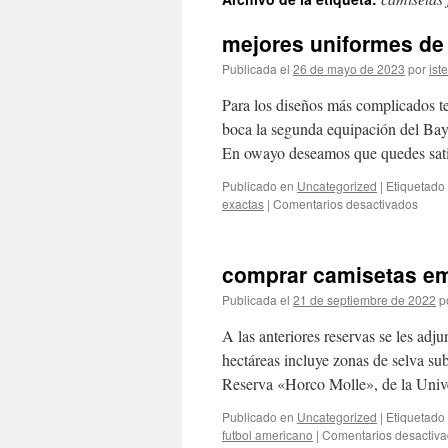
contenido
mejores uniformes de 
Publicada el
26 de mayo de 2023
por
ist
Para los diseños más complicados te
boca la segunda equipación del Bay
En owayo deseamos que quedes sat
Publicado en
Uncategorized
|
Etiquetado
en
exactas
|
Comentarios desactivados
mejo
unifo
de
comprar camisetas e
futbol
2020
Publicada el
21 de septiembre de 2022
p
A las anteriores reservas se les adj
hectáreas incluye zonas de selva su
Reserva «Horco Molle», de la Uni
Publicado en
Uncategorized
|
Etiquetado
futbol americano
|
Comentarios desactiv