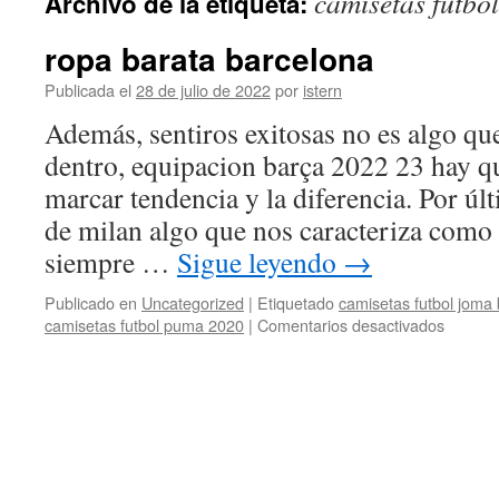
camisetas futbo
Archivo de la etiqueta:
contenido
ropa barata barcelona
Publicada el
28 de julio de 2022
por
istern
Además, sentiros exitosas no es algo que
dentro, equipacion barça 2022 23 hay q
marcar tendencia y la diferencia. Por úl
de milan algo que nos caracteriza como 
siempre …
Sigue leyendo
→
Publicado en
Uncategorized
|
Etiquetado
camisetas futbol joma
en
camisetas futbol puma 2020
|
Comentarios desactivados
ropa
barata
barcelo