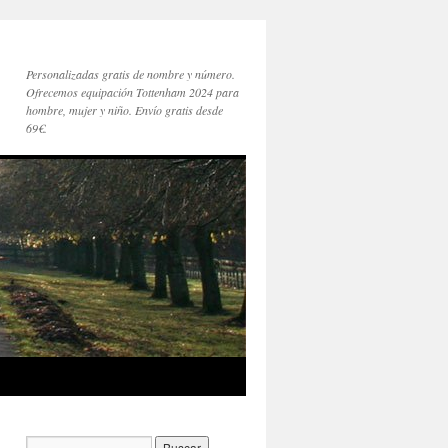
Personalizadas gratis de nombre y número.
Ofrecemos equipación Tottenham 2024 para
hombre, mujer y niño. Envío gratis desde
69€.