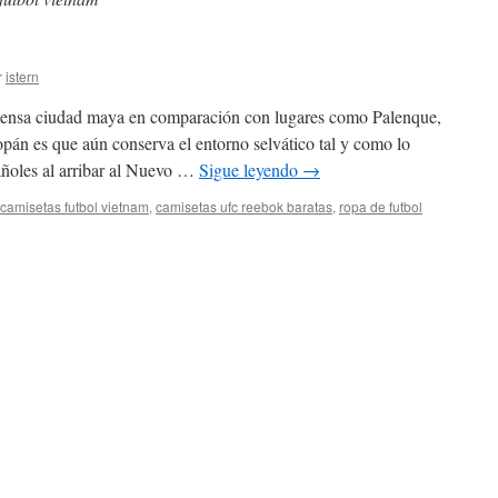
r
istern
mensa ciudad maya en comparación con lugares como Palenque,
pán es que aún conserva el entorno selvático tal y como lo
añoles al arribar al Nuevo …
Sigue leyendo
→
camisetas futbol vietnam
,
camisetas ufc reebok baratas
,
ropa de futbol
as
ia