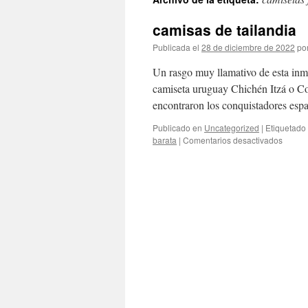
contenido
camisas de tailandia
Publicada el
28 de diciembre de 2022
po
Un rasgo muy llamativo de esta in
camiseta uruguay Chichén Itzá o Co
encontraron los conquistadores esp
Publicado en
Uncategorized
|
Etiquetado
en
barata
|
Comentarios desactivados
camis
de
tailand