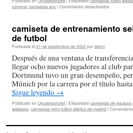
Publicado en
Uncategorized
|
Etiquetado
camisetas futbol walla
en
comprar camisetas anc
|
Comentarios desactivados
camisetas
baratas
cadiz
camiseta de entrenamiento se
cf
de futbol
Publicada el
21 de septiembre de 2022
por
istern
Después de una ventana de transferenci
llegar ocho nuevos jugadores al club par
Dortmund tuvo un gran desempeño, per
Múnich por la carrera por el título hast
Sigue leyendo
→
Publicado en
Uncategorized
|
Etiquetado
camisetas de equipos d
wallapop
,
camisetas retro futbol atletico de madrid
|
Comentarios