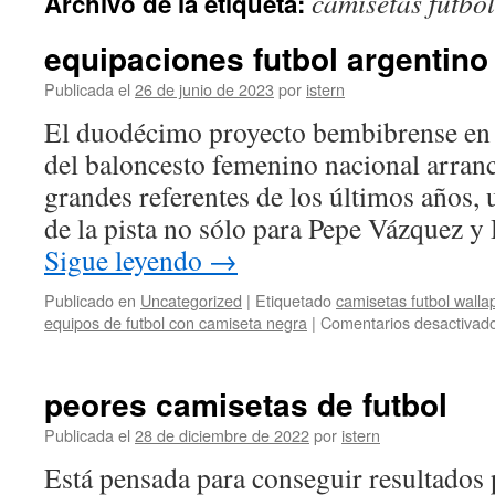
camisetas futbo
Archivo de la etiqueta:
contenido
equipaciones futbol argentino
Publicada el
26 de junio de 2023
por
istern
El duodécimo proyecto bembibrense en 
del baloncesto femenino nacional arranc
grandes referentes de los últimos años, 
de la pista no sólo para Pepe Vázquez y
Sigue leyendo
→
Publicado en
Uncategorized
|
Etiquetado
camisetas futbol walla
equipos de futbol con camiseta negra
|
Comentarios desactivad
peores camisetas de futbol
Publicada el
28 de diciembre de 2022
por
istern
Está pensada para conseguir resultados 