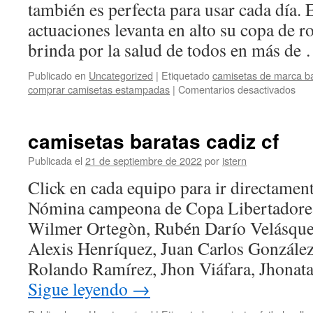
también es perfecta para usar cada día. 
actuaciones levanta en alto su copa de r
brinda por la salud de todos en más de
Publicado en
Uncategorized
|
Etiquetado
camisetas de marca b
en
comprar camisetas estampadas
|
Comentarios desactivados
peo
cam
de
camisetas baratas cadiz cf
futb
Publicada el
21 de septiembre de 2022
por
istern
Click en cada equipo para ir directament
Nómina campeona de Copa Libertadore
Wilmer Ortegòn, Rubén Darío Velásque
Alexis Henríquez, Juan Carlos González
Rolando Ramírez, Jhon Viáfara, Jhonat
Sigue leyendo
→