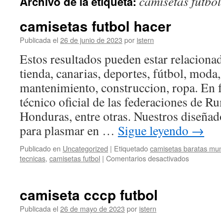
camisetas futbol
Archivo de la etiqueta:
contenido
camisetas futbol hacer
Publicada el
26 de junio de 2023
por
istern
Estos resultados pueden estar relacionad
tienda, canarias, deportes, fútbol, moda,
mantenimiento, construccion, ropa. En 
técnico oficial de las federaciones de R
Honduras, entre otras. Nuestros diseñad
para plasmar en …
Sigue leyendo
→
Publicado en
Uncategorized
|
Etiquetado
camisetas baratas mu
en
tecnicas
,
camisetas futbol
|
Comentarios desactivados
camisetas
futbol
hacer
camiseta cccp futbol
Publicada el
26 de mayo de 2023
por
istern