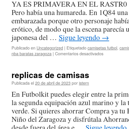
YA ES PRIMAVERA EN EL RASTR0 ! Vi
Pero había una humareda. En 1Q84 una
embarazada porque otro personaje había
erótico, de modo que la escena parecía 
japonesa del …
Sigue leyendo
→
Publicado en
Uncategorized
|
Etiquetado
camisetas futbol
,
cami
en
nba baratas zaragoza
|
Comentarios desactivados
camiseta
cccp
futbol
replicas de camisas
Publicada el
20 de abril de 2023
por
istern
En Futbolkit puedes elegir entre la pri
la segunda equipación azul marino y la 
verde. Si quieres ahorrar Compra ya tu 
Niño del Zaragoza y disfrútala Ahorra
desde fuera del área e …
Sigue leyendo