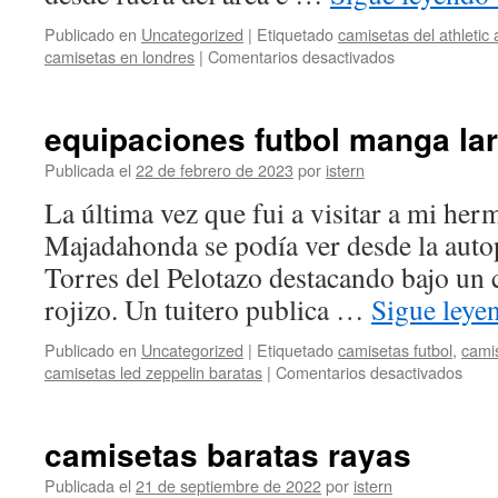
Publicado en
Uncategorized
|
Etiquetado
camisetas del athletic 
en
camisetas en londres
|
Comentarios desactivados
replicas
de
camisas
equipaciones futbol manga la
Publicada el
22 de febrero de 2023
por
istern
La última vez que fui a visitar a mi her
Majadahonda se podía ver desde la autop
Torres del Pelotazo destacando bajo un c
rojizo. Un tuitero publica …
Sigue ley
Publicado en
Uncategorized
|
Etiquetado
camisetas futbol
,
cami
en
camisetas led zeppelin baratas
|
Comentarios desactivados
equi
futbo
man
camisetas baratas rayas
larga
Publicada el
21 de septiembre de 2022
por
istern