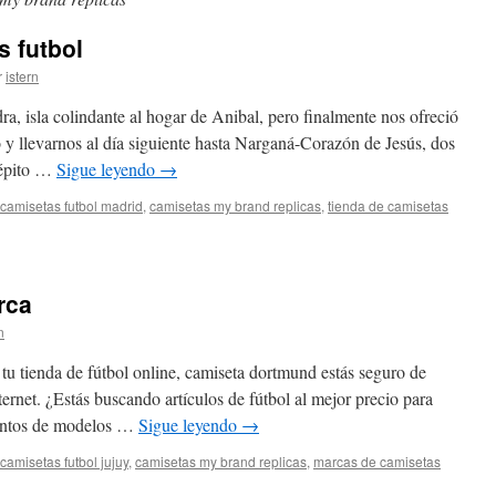
s futbol
r
istern
dra, isla colindante al hogar de Anibal, pero finalmente nos ofreció
 y llevarnos al día siguiente hasta Narganá-Corazón de Jesús, dos
répito …
Sigue leyendo
→
camisetas futbol madrid
,
camisetas my brand replicas
,
tienda de camisetas
misetas
atas
s
rca
bol
n
u tienda de fútbol online, camiseta dortmund estás seguro de
nternet. ¿Estás buscando artículos de fútbol al mejor precio para
ientos de modelos …
Sigue leyendo
→
camisetas futbol jujuy
,
camisetas my brand replicas
,
marcas de camisetas