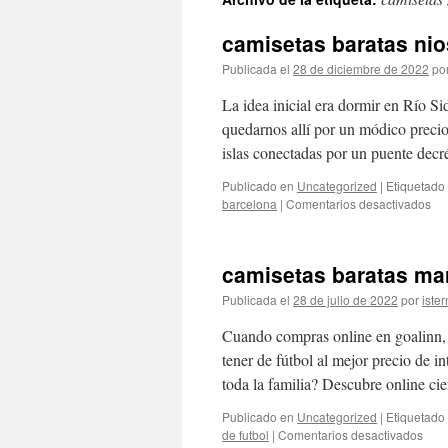
contenido
camisetas baratas nio
Publicada el
28 de diciembre de 2022
po
La idea inicial era dormir en Río Si
quedarnos allí por un módico precio
islas conectadas por un puente dec
Publicado en
Uncategorized
|
Etiquetado
en
barcelona
|
Comentarios desactivados
ca
bar
nio
camisetas baratas ma
fut
Publicada el
28 de julio de 2022
por
ister
Cuando compras online en goalinn, t
tener de fútbol al mejor precio de i
toda la familia? Descubre online c
Publicado en
Uncategorized
|
Etiquetado
en
de futbol
|
Comentarios desactivados