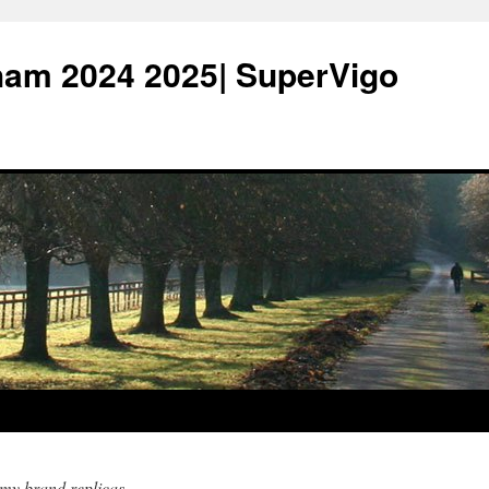
ham 2024 2025| SuperVigo
 my brand replicas