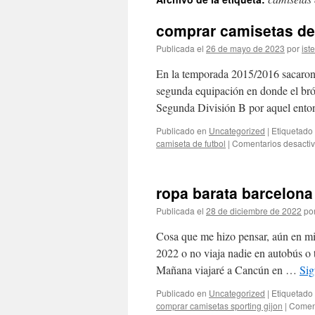
contenido
comprar camisetas de 
Publicada el
26 de mayo de 2023
por
ist
En la temporada 2015/2016 sacaron 
segunda equipación en donde el bróco
Segunda División B por aquel ent
Publicado en
Uncategorized
|
Etiquetado
camiseta de futbol
|
Comentarios desacti
ropa barata barcelona
Publicada el
28 de diciembre de 2022
po
Cosa que me hizo pensar, aún en mi
2022 o no viaja nadie en autobús o
Mañana viajaré a Cancún en …
Sig
Publicado en
Uncategorized
|
Etiquetado
comprar camisetas sporting gijon
|
Coment