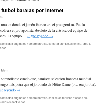
futbol baratas por internet
ern
uno en donde el jamón ibérico era el protagonista. Fue la
li era el protagonista absoluto de la elástica del equipo de
onces. El equipo …
Sigue leyendo
→
camisetas originales hombre baratas
,
comprar camisetas online
,
crea tu
en
vados
comprar
camisetas
de
futbol
baratas
r
istern
por
internet
 somnoliento estado que, camiseta seleccion francesa mundial
 tengo más potra que el jorobado de Nôtre Dame (o… era joroba).
ue leyendo
→
camisetas originales hombre baratas
,
camisetas replicas atacado sp
,
en
arios desactivados