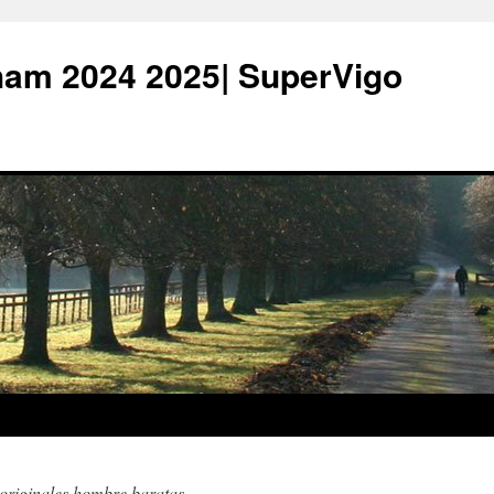
ham 2024 2025| SuperVigo
originales hombre baratas