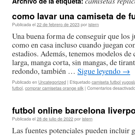
camisetas replic
Archivo de la etiqueta:
contenido
como lavar una camiseta de fu
Publicada el
22 de febrero de 2023
por
istern
Una buena forma de conseguir que los j
como en casa incluso cuando juegan com
estadios. Además, tenemos modelos de 
larga, manga corta, sin mangas, de tirant
redondo, también …
Sigue leyendo
→
Publicado en
Uncategorized
|
Etiquetado
camiseta futbol yugosl
futbol
,
comprar camisetas orange silk
|
Comentarios desactivad
futbol online barcelona liverp
Publicada el
28 de julio de 2022
por
istern
Las fuentes potenciales pueden incluir g