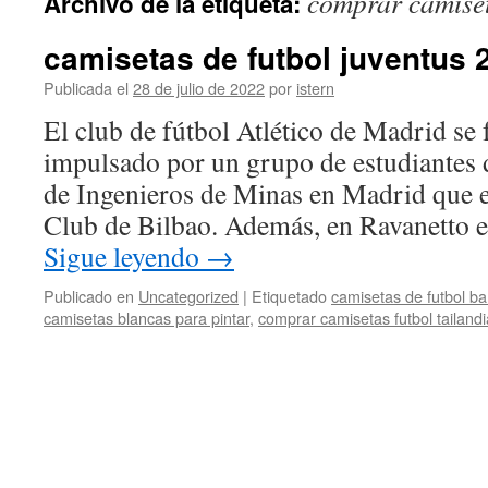
comprar camiset
Archivo de la etiqueta:
contenido
camisetas de futbol juventus 
Publicada el
28 de julio de 2022
por
istern
El club de fútbol Atlético de Madrid se
impulsado por un grupo de estudiantes 
de Ingenieros de Minas en Madrid que er
Club de Bilbao. Además, en Ravanetto 
Sigue leyendo
→
Publicado en
Uncategorized
|
Etiquetado
camisetas de futbol bar
camisetas blancas para pintar
,
comprar camisetas futbol tailandi