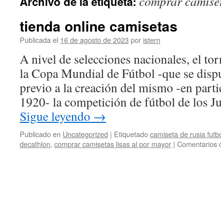
comprar camiset
Archivo de la etiqueta:
contenido
tienda online camisetas
Publicada el
16 de agosto de 2023
por
istern
A nivel de selecciones nacionales, el t
la Copa Mundial de Fútbol -que se disp
previo a la creación del mismo -en parti
1920- la competición de fútbol de los 
Sigue leyendo
→
Publicado en
Uncategorized
|
Etiquetado
camiseta de rusia futb
decathlon
,
comprar camisetas lisas al por mayor
|
Comentarios 