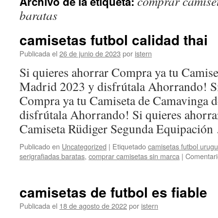
comprar camiset
Archivo de la etiqueta:
contenido
baratas
camisetas futbol calidad thai
Publicada el
26 de junio de 2023
por
istern
Si quieres ahorrar Compra ya tu Camis
Madrid 2023 y disfrútala Ahorrando! Si
Compra ya tu Camiseta de Camavinga d
disfrútala Ahorrando! Si quieres ahorr
Camiseta Rüdiger Segunda Equipació
Publicado en
Uncategorized
|
Etiquetado
camisetas futbol urug
serigrafiadas baratas
,
comprar camisetas sin marca
|
Comentari
camisetas de futbol es fiable
Publicada el
18 de agosto de 2022
por
istern