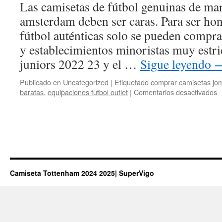
Las camisetas de fútbol genuinas de ma
amsterdam deben ser caras. Para ser hon
fútbol auténticas solo se pueden compra
y establecimientos minoristas muy estri
juniors 2022 23 y el …
Sigue leyendo
Publicado en
Uncategorized
|
Etiquetado
comprar camisetas jo
e
baratas
,
equipaciones futbol outlet
|
Comentarios desactivados
c
d
f
e
f
Camiseta Tottenham 2024 2025| SuperVigo