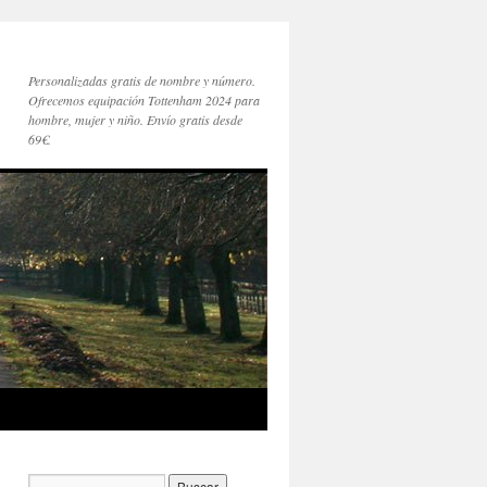
Personalizadas gratis de nombre y número.
Ofrecemos equipación Tottenham 2024 para
hombre, mujer y niño. Envío gratis desde
69€.