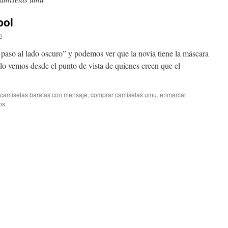
bol
n
paso al lado oscuro” y podemos ver que la novia tiene la máscara
 lo vemos desde el punto de vista de quienes creen que el
camisetas baratas con mensaje
,
comprar camisetas umu
,
enmarcar
en
os
camiseta
toulouse
futbol