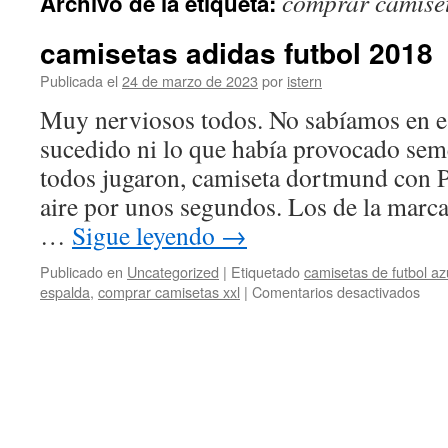
comprar camiset
Archivo de la etiqueta:
contenido
camisetas adidas futbol 2018
Publicada el
24 de marzo de 2023
por
istern
Muy nerviosos todos. No sabíamos en e
sucedido ni lo que había provocado sem
todos jugaron, camiseta dortmund con 
aire por unos segundos. Los de la marc
…
Sigue leyendo
→
Publicado en
Uncategorized
|
Etiquetado
camisetas de futbol azu
en
espalda
,
comprar camisetas xxl
|
Comentarios desactivados
cami
adid
futb
201