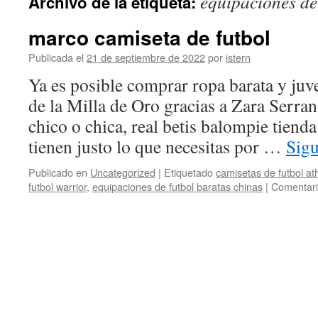
equipaciones de
Archivo de la etiqueta:
contenido
marco camiseta de futbol
Publicada el
21 de septiembre de 2022
por
istern
Ya es posible comprar ropa barata y juv
de la Milla de Oro gracias a Zara Serra
chico o chica, real betis balompie tiend
tienen justo lo que necesitas por …
Sig
Publicado en
Uncategorized
|
Etiquetado
camisetas de futbol ath
futbol warrior
,
equipaciones de futbol baratas chinas
|
Comentari