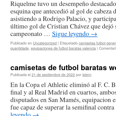
Riquelme tuvo un desempeño destacado, 
esquina que antecedió al gol de cabeza d
asistiendo a Rodrigo Palacio, y particip
último gol de Cristian Chávez que dejó 
campeonato …
Sigue leyendo
→
Publicado en
Uncategorized
|
Etiquetado
camisetas futbol gener
quantidade
,
equipaciones de futbol baratas valencia
|
Comentari
camisetas de futbol baratas 
Publicada el
21 de septiembre de 2022
por
istern
En la Copa el Athletic eliminó al F. C. 
final y al Real Madrid en cuartos, ambo
disputados en San Mamés, equipacion e
fue capaz de superar la semifinal contr
leyendo
→