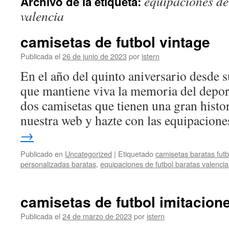
equipaciones de
Archivo de la etiqueta:
contenido
valencia
camisetas de futbol vintage
Publicada el
26 de junio de 2023
por
istern
En el año del quinto aniversario desde s
que mantiene viva la memoria del depo
dos camisetas que tienen una gran histor
nuestra web y hazte con las equipacion
→
Publicado en
Uncategorized
|
Etiquetado
camisetas baratas futb
personalizadas baratas
,
equipaciones de futbol baratas valencia
camisetas de futbol imitacion
Publicada el
24 de marzo de 2023
por
istern