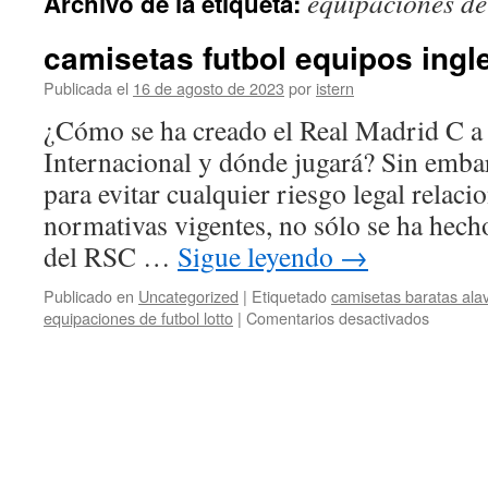
equipaciones de 
Archivo de la etiqueta:
contenido
camisetas futbol equipos ingl
Publicada el
16 de agosto de 2023
por
istern
¿Cómo se ha creado el Real Madrid C a
Internacional y dónde jugará? Sin embar
para evitar cualquier riesgo legal relaci
normativas vigentes, no sólo se ha hec
del RSC …
Sigue leyendo
→
Publicado en
Uncategorized
|
Etiquetado
camisetas baratas ala
en
equipaciones de futbol lotto
|
Comentarios desactivados
camiset
futbol
equipos
ingleses