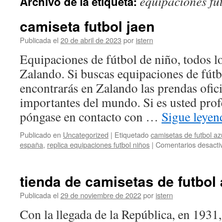
equipaciones fu
Archivo de la etiqueta:
contenido
camiseta futbol jaen
Publicada el
20 de abril de 2023
por
istern
Equipaciones de fútbol de niño, todos 
Zalando. Si buscas equipaciones de fútb
encontrarás en Zalando las prendas ofici
importantes del mundo. Si es usted profe
póngase en contacto con …
Sigue leye
Publicado en
Uncategorized
|
Etiquetado
camisetas de futbol azu
españa
,
replica equipaciones futbol niños
|
Comentarios desacti
tienda de camisetas de futbol
Publicada el
29 de noviembre de 2022
por
istern
Con la llegada de la República, en 1931,