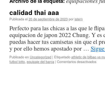
equipaciones fut
Archivo de la etiqueta:
contenido
calidad thai aaa
Publicada el
20 de septiembre de 2023
por
istern
Perfecto para las chicas a las que le fli
equipacion de japon 2022 Chung. Y es
puedas hacer tus camisetas sin que el p
y por ello hemos apostado por …
Sigue
Publicado en
Uncategorized
|
Etiquetado
athletic de bilbao vs 
en
futbol lotto
,
equipaje del barça
|
Comentarios desactivados
calid
thai
aaa