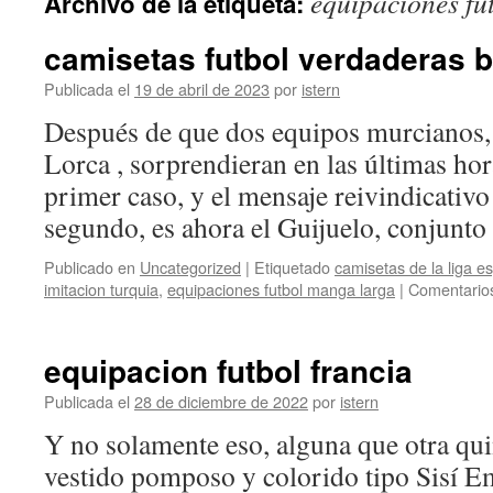
equipaciones fu
Archivo de la etiqueta:
contenido
camisetas futbol verdaderas b
Publicada el
19 de abril de 2023
por
istern
Después de que dos equipos murcianos,
Lorca , sorprendieran en las últimas hor
primer caso, y el mensaje reivindicativo
segundo, es ahora el Guijuelo, conjunt
Publicado en
Uncategorized
|
Etiquetado
camisetas de la liga 
imitacion turquia
,
equipaciones futbol manga larga
|
Comentarios
equipacion futbol francia
Publicada el
28 de diciembre de 2022
por
istern
Y no solamente eso, alguna que otra qu
vestido pomposo y colorido tipo Sisí E