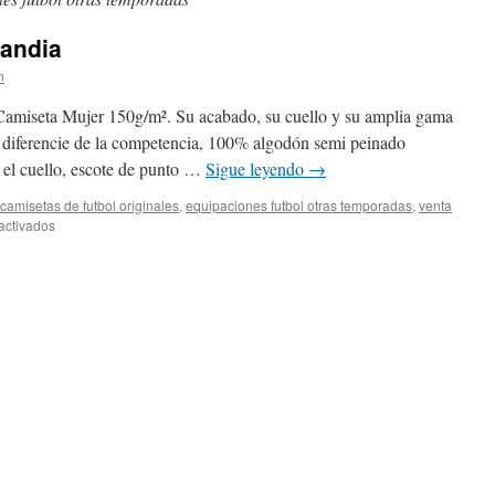
landia
n
eta Mujer 150g/m². Su acabado, su cuello y su amplia gama
e diferencie de la competencia, 100% algodón semi peinado
n el cuello, escote de punto …
Sigue leyendo
→
camisetas de futbol originales
,
equipaciones futbol otras temporadas
,
venta
en
activados
tiendas
de
ropa
en
tailandia