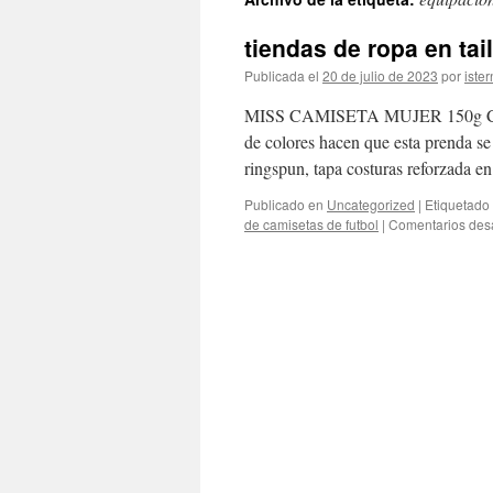
contenido
tiendas de ropa en tai
Publicada el
20 de julio de 2023
por
ister
MISS CAMISETA MUJER 150g Camis
de colores hacen que esta prenda s
ringspun, tapa costuras reforzada e
Publicado en
Uncategorized
|
Etiquetado
de camisetas de futbol
|
Comentarios des