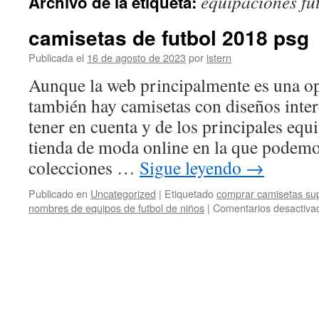
equipaciones fu
Archivo de la etiqueta:
contenido
camisetas de futbol 2018 psg
Publicada el
16 de agosto de 2023
por
istern
Aunque la web principalmente es una op
también hay camisetas con diseños inte
tener en cuenta y de los principales equ
tienda de moda online en la que podemo
colecciones …
Sigue leyendo
→
Publicado en
Uncategorized
|
Etiquetado
comprar camisetas su
nombres de equipos de futbol de niños
|
Comentarios desactiva