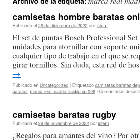
marca real madr
Archivo de la etiqueta:
contenido
camisetas hombre baratas onl
Publicada el
28 de diciembre de 2022
por
istern
El set de puntas Bosch Professional Set
unidades para atornillar con soporte uni
cualquier tipo de trabajo en el que se re
girar tornillos. Sin duda, esta red de h
→
Publicado en
Uncategorized
|
Etiquetado
camisetas baratas dep
baratas
,
marca real madrid trackid sp 006
|
Comentarios desact
camisetas baratas rugby
Publicada el
29 de noviembre de 2022
por
istern
¿Regalos para amantes del vino? Por ot