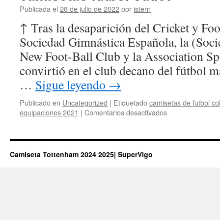
Publicada el
28 de julio de 2022
por
istern
↑ Tras la desaparición del Cricket y Foo
Sociedad Gimnástica Española, la (Soci
New Foot-Ball Club y la Association Sp
convirtió en el club decano del fútbol m
…
Sigue leyendo
→
Publicado en
Uncategorized
|
Etiquetado
camisetas de futbol co
en
equipaciones 2021
|
Comentarios desactivados
camisetas
futbol
outlet
Camiseta Tottenham 2024 2025| SuperVigo