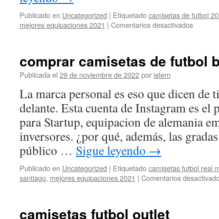
Publicado en
Uncategorized
|
Etiquetado
camisetas de futbol 2
en
mejores equipaciones 2021
|
Comentarios desactivados
camiset
y
pantalo
comprar camisetas de futbol 
de
futbol
Publicada el
29 de noviembre de 2022
por
istern
La marca personal es eso que dicen de t
delante. Esta cuenta de Instagram es el
para Startup, equipacion de alemania e
inversores. ¿por qué, además, las gradas
público …
Sigue leyendo
→
Publicado en
Uncategorized
|
Etiquetado
camisetas futbol real 
santiago
,
mejores equipaciones 2021
|
Comentarios desactivad
camisetas futbol outlet