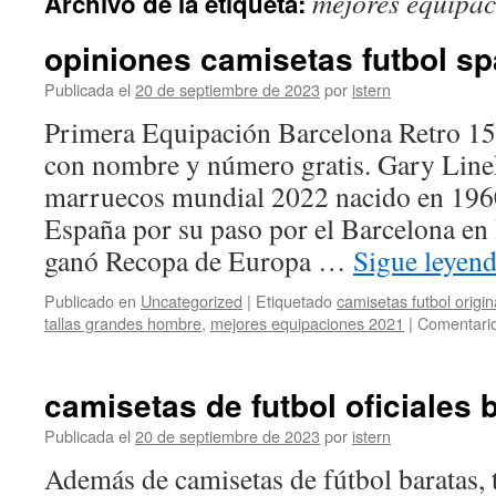
mejores equipa
Archivo de la etiqueta:
contenido
opiniones camisetas futbol sp
Publicada el
20 de septiembre de 2023
por
istern
Primera Equipación Barcelona Retro 15
con nombre y número gratis. Gary Line
marruecos mundial 2022 nacido en 1960
España por su paso por el Barcelona en
ganó Recopa de Europa …
Sigue leyen
Publicado en
Uncategorized
|
Etiquetado
camisetas futbol origi
tallas grandes hombre
,
mejores equipaciones 2021
|
Comentario
camisetas de futbol oficiales 
Publicada el
20 de septiembre de 2023
por
istern
Además de camisetas de fútbol baratas,